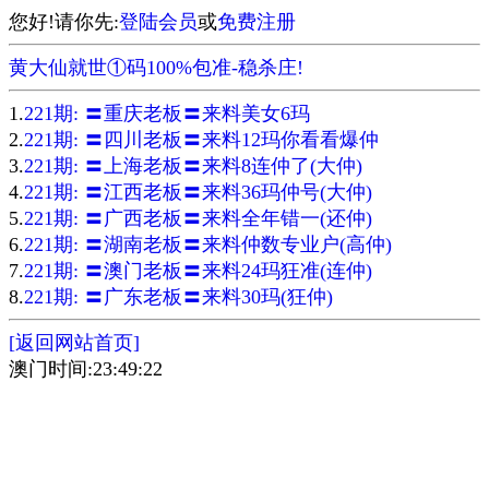
您好!请你先:
登陆会员
或
免费注册
黄大仙就世①码100%包准-稳杀庄!
1.
221期: 〓重庆老板〓来料美女6玛
2.
221期: 〓四川老板〓来料12玛你看看爆仲
3.
221期: 〓上海老板〓来料8连仲了(大仲)
4.
221期: 〓江西老板〓来料36玛仲号(大仲)
5.
221期: 〓广西老板〓来料全年错一(还仲)
6.
221期: 〓湖南老板〓来料仲数专业户(高仲)
7.
221期: 〓澳门老板〓来料24玛狂准(连仲)
8.
221期: 〓广东老板〓来料30玛(狂仲)
[返回网站首页]
澳门时间:23:49:22