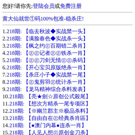
您好!请你先:
登陆会员
或
免费注册
黄大仙就世①码100%包准-稳杀庄!
1.
218期: 【临去秋波◆实战禁一头】
2.
218期: 【满脸春色◆实战杀一头】
3.
218期: 【枫之约㊣百期错二杀肖】
4.
218期: 【㊣㊣记者㊣㊣铁杀一肖】
5.
218期: 【㊣㊣刀剑无情㊣㊣杀码】
6.
218期: 【开心宝贝原版绝杀一肖】
7.
218期: 【杀庄小子◆实战禁一尾】
8.
218期: 【㊣鬼剪羽㊣统计杀一肖】
9.
218期: 【龙马精神综合杀料发表】
10.
218期: 【亮★劍☆原创公式殺尾】
11.
218期: 【想次方精杀一尾专项区】
12.
218期: 【※幽兰郡主※极品杀料】
13.
218期: 【自由自在㊣经典杀肖區】
14.
218期: 【●澳门内幕●连杀一肖】
15.
218期: 【人见人想㊣原创金刀杀】